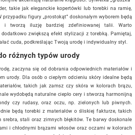
der, takie jak eleganckie kopertówki lub torebki na ramię,
. W przypadku figury „prostokąt” doskonałym wyborem będą
i i tworzą iluzję bardziej zdefiniowanej talii. Warto
dodatkowo zwiększą efekt stylizacji z torebką. Pamiętaj,
ać cuda, podkreślając Twoją urodę i indywidualny styl.
ą do różnych typów urody
urodę, zaczyna się od dobrania odpowiednich materiałów i
em urody. Dla osób o ciepłym odcieniu skóry idealne będą
ateriałów, takich jak zamsz czy skóra w kolorach brązu,
konale wydobędą naturalne ciepło cery i stworzą harmonijną
ondy czy rudasy, oraz oczu, np. zielonych lub piwnych.
ie będą torebki z materiałów o śliskiej fakturze, takich
 srebra, stali oraz zimnych błękitów. Te barwy doskonale
dami i chłodnymi brązami włosów oraz oczami w kolorach