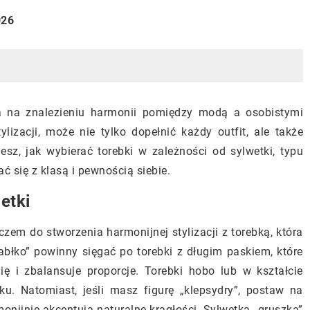
026
ega na znalezieniu harmonii pomiędzy modą a osobistymi
lizacji, może nie tylko dopełnić każdy outfit, ale także
esz, jak wybierać torebki w zależności od sylwetki, typu
ć się z klasą i pewnością siebie.
etki
czem do stworzenia harmonijnej stylizacji z torebką, która
jabłko” powinny sięgać po torebki z długim paskiem, które
lię i zbalansuje proporcje. Torebki hobo lub w kształcie
u. Natomiast, jeśli masz figurę „klepsydry”, postaw na
rmonijnie akcentują naturalne krągłości. Sylwetka „gruszka”