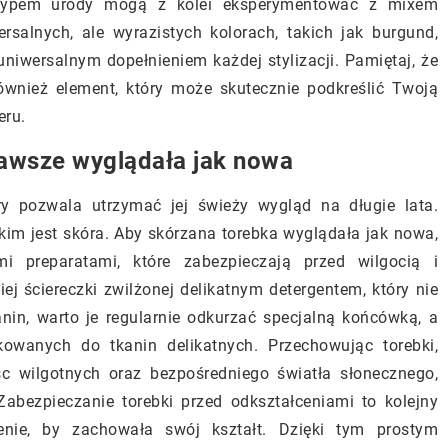
m typem urody mogą z kolei eksperymentować z mixem
rsalnych, ale wyrazistych kolorach, takich jak burgund,
uniwersalnym dopełnieniem każdej stylizacji. Pamiętaj, że
również element, który może skutecznie podkreślić Twoją
eru.
zawsze wyglądała jak nowa
óry pozwala utrzymać jej świeży wygląd na długie lata.
kim jest skóra. Aby skórzana torebka wyglądała jak nowa,
i preparatami, które zabezpieczają przed wilgocią i
j ściereczki zwilżonej delikatnym detergentem, który nie
nin, warto je regularnie odkurzać specjalną końcówką, a
wanych do tkanin delikatnych. Przechowując torebki,
c wilgotnych oraz bezpośredniego światła słonecznego,
abezpieczanie torebki przed odkształceniami to kolejny
nie, by zachowała swój kształt. Dzięki tym prostym