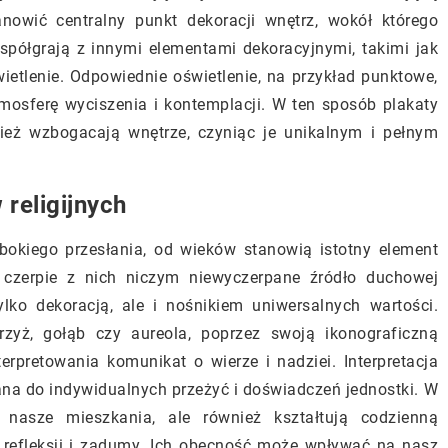
nowić centralny punkt dekoracji wnętrz, wokół którego
spółgrają z innymi elementami dekoracyjnymi, takimi jak
etlenie. Odpowiednie oświetlenie, na przykład punktowe,
atmosferę wyciszenia i kontemplacji. W ten sposób plakaty
wnież wzbogacają wnętrze, czyniąc je unikalnym i pełnym
 religijnych
łębokiego przesłania, od wieków stanowią istotny element
o czerpie z nich niczym niewyczerpane źródło duchowej
tylko dekoracją, ale i nośnikiem uniwersalnych wartości.
rzyż, gołąb czy aureola, poprzez swoją ikonograficzną
rpretowania komunikat o wierze i nadziei. Interpretacja
ana do indywidualnych przeżyć i doświadczeń jednostki. W
ją nasze mieszkania, ale również kształtują codzienną
refleksji i zadumy. Ich obecność może wpływać na nasz