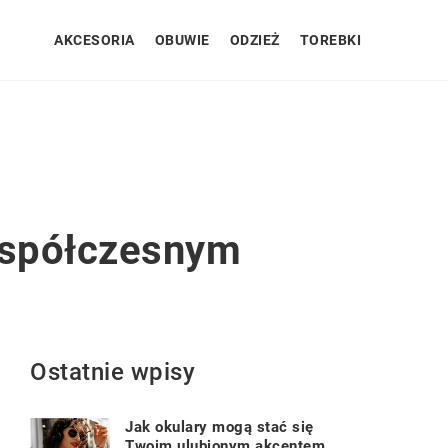
AKCESORIA
OBUWIE
ODZIEŻ
TOREBKI
 współczesnym
Ostatnie wpisy
Jak okulary mogą stać się
Twoim ulubionym akcentem