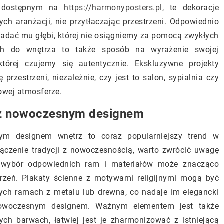
m, dostępnym na
https://harmonyposters.pl
, te dekoracje
ych aranżacji, nie przytłaczając przestrzeni. Odpowiednio
nadać mu głębi, której nie osiągniemy za pomocą zwykłych
ych do wnętrza to także sposób na wyrażenie swojej
której czujemy się autentycznie. Ekskluzywne projekty
przestrzeni, niezależnie, czy jest to salon, sypialnia czy
owej atmosferze.
h z nowoczesnym designem
nym designem wnętrz to coraz popularniejszy trend w
łączenie tradycji z nowoczesnością, warto zwrócić uwagę
, wybór odpowiednich ram i materiałów może znacząco
zeń. Plakaty ścienne z motywami religijnymi mogą być
ch ramach z metalu lub drewna, co nadaje im elegancki
nowoczesnym designem. Ważnym elementem jest także
ch barwach, łatwiej jest je zharmonizować z istniejącą