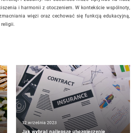
ciszenia i harmonii z otoczeniem. W kontekście wspólnoty,
wzmacniania więzi oraz cechować się funkcją edukacyjną,
eligii.
12 września 2023
Jak wybrać najlepsze ubezpieczenie