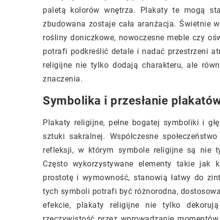
paletą kolorów wnętrza. Plakaty te mogą sta
zbudowana zostaje cała aranżacja. Świetnie w
rośliny doniczkowe, nowoczesne meble czy oświ
potrafi podkreślić detale i nadać przestrzeni 
religijne nie tylko dodają charakteru, ale ró
znaczenia.
Symbolika i przesłanie plakatów
Plakaty religijne, pełne bogatej symboliki i g
sztuki sakralnej. Współczesne społeczeństw
refleksji, w którym symbole religijne są nie 
Często wykorzystywane elementy takie jak k
prostotę i wymowność, stanowią łatwy do zinte
tych symboli potrafi być różnorodna, dostosow
efekcie, plakaty religijne nie tylko dekoru
rzeczywistość przez wprowadzanie momentów 