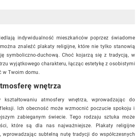
ciedlają indywidualność mieszkańców poprzez świadome
żna znaleźć plakaty religijne, które nie tylko stanowią
cję symboliczno-duchową. Choć kojarzą się z tradycją, w
zu wyjątkowego charakteru, łącząc estetykę z osobistymi
eć w Twoim domu.
atmosferę wnętrza
 w kształtowaniu atmosfery wnętrza, wprowadzając do
fleksji. Ich obecność może wzmocnić poczucie spokoju i
iejszym zabieganym świecie. Tego rodzaju sztuka może
ci, które są dla nas najważniejsze. Plakaty religijne
 wprowadzając subtelną nutę tradycji do współczesnych