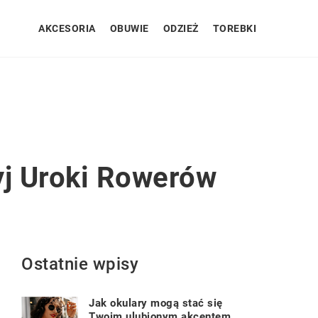
AKCESORIA
OBUWIE
ODZIEŻ
TOREBKI
yj Uroki Rowerów
Ostatnie wpisy
Jak okulary mogą stać się
Twoim ulubionym akcentem