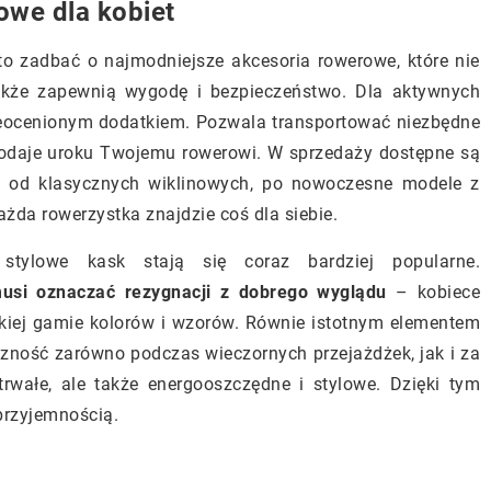
owe dla kobiet
to zadbać o najmodniejsze akcesoria rowerowe, które nie
 także zapewnią wygodę i bezpieczeństwo. Dla aktywnych
ieocenionym dodatkiem. Pozwala transportować niezbędne
m dodaje uroku Twojemu rowerowi. W sprzedaży dostępne są
, od klasycznych wiklinowych, po nowoczesne modele z
żda rowerzystka znajdzie coś dla siebie.
stylowe kask stają się coraz bardziej popularne.
usi oznaczać rezygnacji z dobrego wyglądu
– kobiece
kiej gamie kolorów i wzorów. Równie istotnym elementem
czność zarówno podczas wieczornych przejażdżek, jak i za
trwałe, ale także energooszczędne i stylowe. Dzięki tym
przyjemnością.