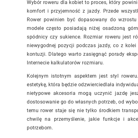
Wybór roweru dla kobiet to proces, który powi
komfort i przyjemność z jazdy. Przede wszys
Rower powinien być dopasowany do wzrostu o
modele często posiadają niżej osadzoną górną
spódnicy czy sukience. Rozmiar roweru jest r
niewygodnej pozycji podczas jazdy, co z kole
kontuzji. Dlatego warto zasięgnąć porady eks
Internecie kalkulatorów rozmiaru.
Kolejnym istotnym aspektem jest styl roweru
estetykę, która będzie odzwierciedlała indywidua
nietypowe akcesoria mogą uczynić jazdę jes
dostosowanie go do własnych potrzeb, od wybor
temu rower staje się nie tylko środkiem trans
chwilę na przemyślenie, jakie funkcje i ak
potrzebom.