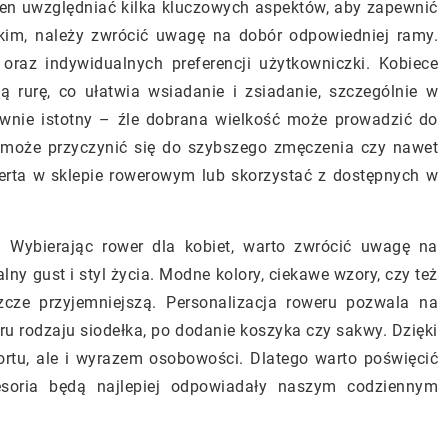
nien uwzględniać kilka kluczowych aspektów, aby zapewnić
tkim, należy zwrócić uwagę na dobór odpowiedniej ramy.
raz indywidualnych preferencji użytkowniczki. Kobiece
 rurę, co ułatwia wsiadanie i zsiadanie, szczególnie w
ównie istotny – źle dobrana wielkość może prowadzić do
i może przyczynić się do szybszego zmęczenia czy nawet
perta w sklepie rowerowym lub skorzystać z dostępnych w
. Wybierając rower dla kobiet, warto zwrócić uwagę na
lny gust i styl życia. Modne kolory, ciekawe wzory, czy też
zcze przyjemniejszą. Personalizacja roweru pozwala na
u rodzaju siodełka, po dodanie koszyka czy sakwy. Dzięki
portu, ale i wyrazem osobowości. Dlatego warto poświęcić
cesoria będą najlepiej odpowiadały naszym codziennym