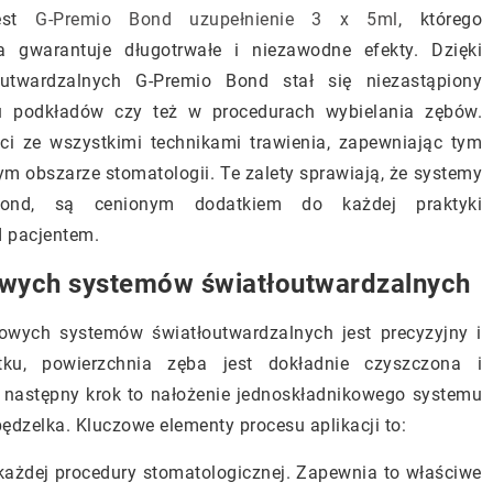
jest
G-Premio Bond uzupełnienie 3 x 5ml
, którego
a gwarantuje długotrwałe i niezawodne efekty. Dzięki
utwardzalnych G-Premio Bond stał się niezastąpiony
u podkładów czy też w procedurach wybielania zębów.
ci ze wszystkimi technikami trawienia, zapewniając tym
 obszarze stomatologii. Te zalety sprawiają, że systemy
 Bond, są cenionym dodatkiem do każdej praktyki
d pacjentem.
kowych systemów światłoutwardzalnych
kowych systemów światłoutwardzalnych jest precyzyjny i
u, powierzchnia zęba jest dokładnie czyszczona i
 następny krok to nałożenie jednoskładnikowego systemu
dzelka. Kluczowe elementy procesu aplikacji to:
ażdej procedury stomatologicznej. Zapewnia to właściwe