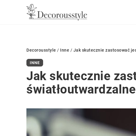
Decorousstyle
/
Inne
/
Jak skutecznie zastosować je
INNE
Jak skutecznie za
światłoutwardzalne