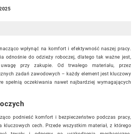
 2025
acząco wpłynąć na komfort i efektywność naszej pracy.
 odnośnie do odzieży roboczej, dlatego tak ważne jest,
uwagę przy zakupie. Od trwałego materiału, przez
icznych zadań zawodowych – każdy element jest kluczowy
óre spełnią oczekiwania nawet najbardziej wymagających
boczych
ząco podnieść komfort i bezpieczeństwo podczas pracy,
a kluczowych cech. Przede wszystkim materiał, z którego
być trwały i odporny na uszkodzenia mechaniczne.