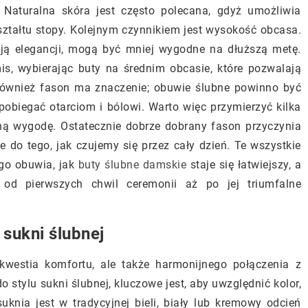
 Naturalna skóra jest często polecana, gdyż umożliwia
ształtu stopy. Kolejnym czynnikiem jest wysokość obcasa.
ją elegancji, mogą być mniej wygodne na dłuższą metę.
is, wybierając buty na średnim obcasie, które pozwalają
 Również fason ma znaczenie; obuwie ślubne powinno być
pobiegać otarciom i bólowi. Warto więc przymierzyć kilka
lną wygodę. Ostatecznie dobrze dobrany fason przyczynia
że do tego, jak czujemy się przez cały dzień. Te wszystkie
ego obuwia, jak
buty ślubne damskie
staje się łatwiejszy, a
od pierwszych chwil ceremonii aż po jej triumfalne
sukni ślubnej
kwestia komfortu, ale także harmonijnego połączenia z
 stylu sukni ślubnej, kluczowe jest, aby uwzględnić kolor,
uknia jest w tradycyjnej bieli, biały lub kremowy odcień