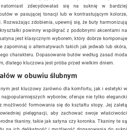
 natomiast zdecydowałaś się na suknię w bardziej
utów w pasującej tonacji lub w kontrastującym kolorze,
ji. Rozważając zdobienia, upewnij się, że buty harmonizują
zy kryształki powinny współgrać z podobnymi akcentami na
; satyna jest klasycznym wyborem, który dobrze komponuje
ie zapominaj o alternatywach takich jak jedwab lub skóra,
ennego charakteru. Dopasowanie butów według zasad moda
m, dlatego kluczowa jest próba przed wielkim dniem.
iałów w obuwiu ślubnym
ym jest kluczowy zarówno dla komfortu, jak i estetyki w
ajpopularniejszych wyborów, oferuje nie tylko elegancki
 możliwość formowania się do kształtu stopy. Jej zaletą
owiedniej pielęgnacji, aby zachować swoje właściwości
orodne tkaniny, takie jak satyna czy koronka. Tkaniny te są
du na ich delikatność i możliwość dopasowania do sukni