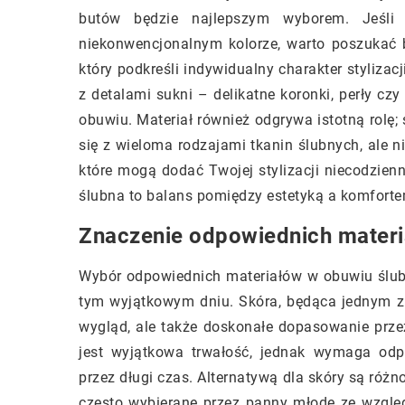
butów będzie najlepszym wyborem. Jeśli
niekonwencjonalnym kolorze, warto poszukać b
który podkreśli indywidualny charakter stylizac
z detalami sukni – delikatne koronki, perły c
obuwiu. Materiał również odgrywa istotną rolę
się z wieloma rodzajami tkanin ślubnych, ale n
które mogą dodać Twojej stylizacji niecodzi
ślubna to balans pomiędzy estetyką a komforte
Znaczenie odpowiednich mater
Wybór odpowiednich materiałów w obuwiu ślubn
tym wyjątkowym dniu. Skóra, będąca jednym z n
wygląd, ale także doskonałe dopasowanie przez
jest wyjątkowa trwałość, jednak wymaga odp
przez długi czas. Alternatywą dla skóry są różn
często wybierane przez panny młode ze wzglę