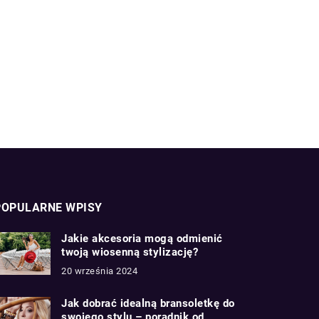
POPULARNE WPISY
Jakie akcesoria mogą odmienić
twoją wiosenną stylizację?
20 września 2024
Jak dobrać idealną bransoletkę do
swojego stylu – poradnik od